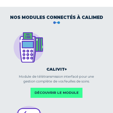
Calimed reprend vos données de
santé
Si vous souhaitez changer de
logiciel nous vous accompagnons dans
NOS MODULES CONNECTÉS À CALIMED
vos démarches. Nos équipes techniques
vous aideront à transférer vos données
de santé en toute sécurité vers le
logiciel Calimed.
LOGICIEL REPRIS PAR CALIMED
CALIVIT+
Module de télétransmission interfacé pour une
gestion complète de vos feuilles de soins.
DÉCOUVRIR LE MODULE