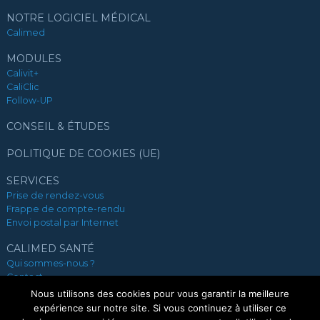
NOTRE LOGICIEL MÉDICAL
Calimed
MODULES
Calivit+
CaliClic
Follow-UP
CONSEIL & ÉTUDES
POLITIQUE DE COOKIES (UE)
SERVICES
Prise de rendez-vous
Frappe de compte-rendu
Envoi postal par Internet
CALIMED SANTÉ
Qui sommes-nous ?
Contact
Nous recrutons
Nous utilisons des cookies pour vous garantir la meilleure
Mentions légales
expérience sur notre site. Si vous continuez à utiliser ce
Nos partenaires